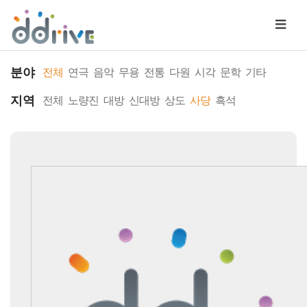
분야
전체
연극
음악
무용
전통
다원
시각
문학
기타
지역
전체
노량진
대방
신대방
상도
사당
흑석