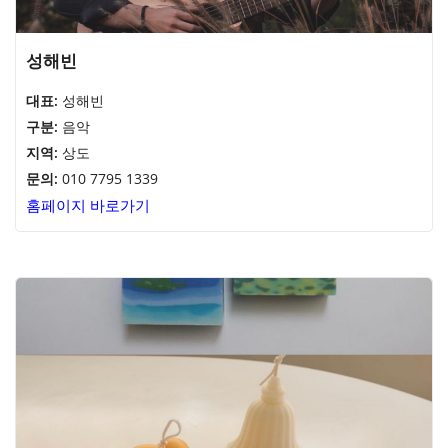
성해빈
대표:
성해빈
구분:
음악
지역:
상도
문의:
010 7795 1339
홈페이지 바로가기