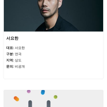
서요한
대표:
서요한
구분:
연극
지역:
상도
문의:
비공개