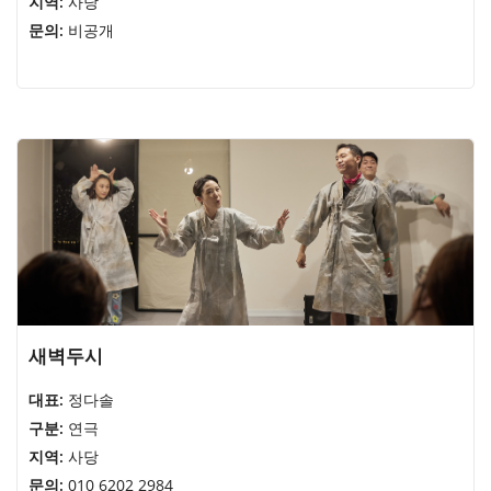
지역:
사당
문의:
비공개
새벽두시
대표:
정다솔
구분:
연극
지역:
사당
문의:
010 6202 2984