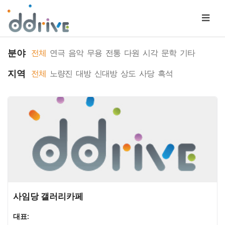
분야
전체
연극
음악
무용
전통
다원
시각
문학
기타
지역
전체
노량진
대방
신대방
상도
사당
흑석
사임당 갤러리카페
대표: